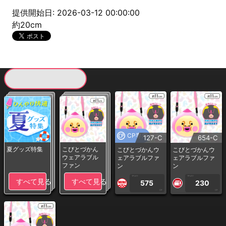
提供開始日: 2026-03-12 00:00:00
約20cm
現在提供している景品一覧
CP専用
127-C
654-C
夏グッズ特集
こびとづかん
こびとづかんウ
こびとづかんウ
ウェアラブル
ェアラブルファ
ェアラブルファ
ファン
ン
ン
1PLAY
1PLAY
すべて見る
すべて見る
575
230
CP
CP