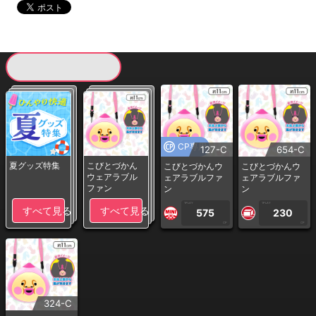
現在提供している景品一覧
CP専用
127-C
654-C
夏グッズ特集
こびとづかん
こびとづかんウ
こびとづかんウ
ウェアラブル
ェアラブルファ
ェアラブルファ
ファン
ン
ン
1PLAY
1PLAY
すべて見る
すべて見る
575
230
CP
CP
324-C