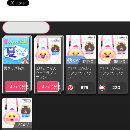
現在提供している景品一覧
CP専用
127-C
654-C
夏グッズ特集
こびとづかん
こびとづかんウ
こびとづかんウ
ウェアラブル
ェアラブルファ
ェアラブルファ
ファン
ン
ン
1PLAY
1PLAY
すべて見る
すべて見る
575
230
CP
CP
324-C