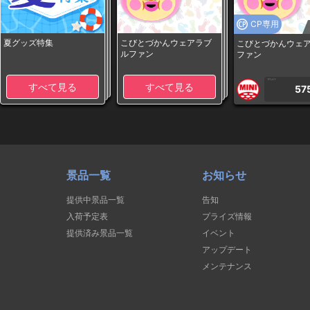
CP専用
夏グッズ特集
こびとづかんウェアラブ
こびとづかんウェ
ルファン
ファン
1PLAY
すべて見る
すべて見る
57
景品一覧
お知らせ
提供中景品一覧
告知
入荷予定表
プライズ情報
提供済み景品一覧
イベント
アップデート
メンテナンス