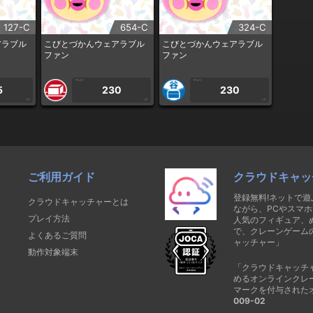
127-C
654-C
324-C
アラブル
こびとづかんウェアラブル
こびとづかんウェアラブル
ファン
ファン
1PLAY
1PLAY
5
230
230
CP
CP
CP
ご利用ガイド
クラウドキャッ
登録無料!ネットで
クラウドキャッチャーとは
ながら、PCやスマホ
プレイ方法
人気のフィギュア、
で、クレーンゲーム
よくあるご質問
ャッチャー」
動作対象端末
「クラウドキャッチ
めるオンラインクレ
マークを付与された
009-02