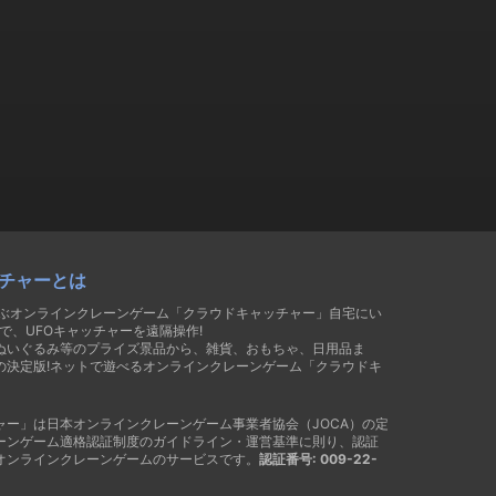
チャーとは
遊ぶオンラインクレーンゲーム「クラウドキャッチャー」自宅にい
で、UFOキャッチャーを遠隔操作!
ぬいぐるみ等のプライズ景品から、雑貨、おもちゃ、日用品ま
の決定版!ネットで遊べるオンラインクレーンゲーム「クラウドキ
ャー」は日本オンラインクレーンゲーム事業者協会（JOCA）の定
ーンゲーム適格認証制度のガイドライン・運営基準に則り、認証
オンラインクレーンゲームのサービスです。
認証番号: 009-22-