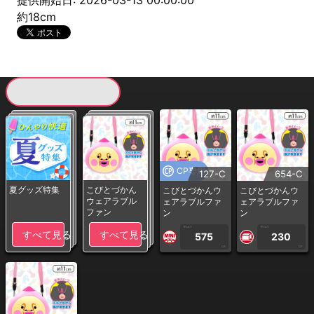
提供開始日: 2026-03-13 00:00:00
約18cm
現在提供している景品一覧
CP専用
127-C
654-C
夏グッズ特集
こびとづかん
こびとづかんウ
こびとづかんウ
ウェアラブル
ェアラブルファ
ェアラブルファ
ファン
ン
ン
1PLAY
1PLAY
すべて見る
すべて見る
575
230
CP
CP