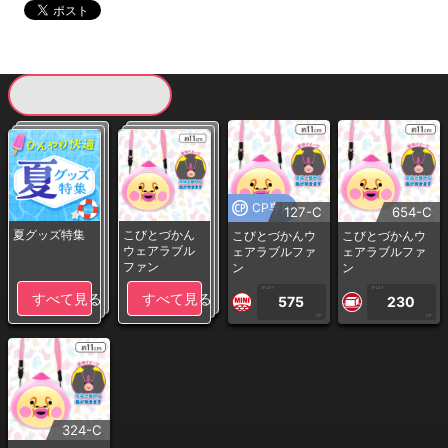
現在提供している景品一覧
CP専用
127-C
654-C
夏グッズ特集
こびとづかん
こびとづかんウ
こびとづかんウ
ウェアラブル
ェアラブルファ
ェアラブルファ
ファン
ン
ン
1PLAY
1PLAY
すべて見る
すべて見る
575
230
CP
CP
324-C