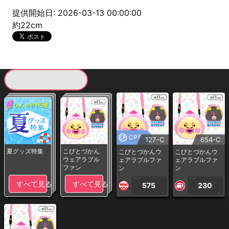
提供開始日: 2026-03-13 00:00:00
約22cm
現在提供している景品一覧
CP専用
127-C
654-C
夏グッズ特集
こびとづかん
こびとづかんウ
こびとづかんウ
ウェアラブル
ェアラブルファ
ェアラブルファ
ファン
ン
ン
1PLAY
1PLAY
すべて見る
すべて見る
575
230
CP
CP