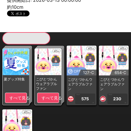
提供開始日: 2026-03-13 00:00:00
約10cm
現在提供している景品一覧
CP専用
127-C
654-C
夏グッズ特集
こびとづかん
こびとづかんウ
こびとづかんウ
ウェアラブル
ェアラブルファ
ェアラブルファ
ファン
ン
ン
1PLAY
1PLAY
すべて見る
すべて見る
575
230
CP
CP