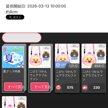
提供開始日: 2026-03-13 10:00:00
約8cm
現在提供している景品一覧
CP専用
127-C
654-C
夏グッズ特集
こびとづかん
こびとづかんウ
こびとづかんウ
ウェアラブル
ェアラブルファ
ェアラブルファ
ファン
ン
ン
1PLAY
1PLAY
すべて見る
すべて見る
575
230
CP
CP