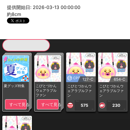
提供開始日: 2026-03-13 00:00:00
約8cm
現在提供している景品一覧
CP専用
127-C
654-C
夏グッズ特集
こびとづかん
こびとづかんウ
こびとづかんウ
ウェアラブル
ェアラブルファ
ェアラブルファ
ファン
ン
ン
1PLAY
1PLAY
すべて見る
すべて見る
575
230
CP
CP