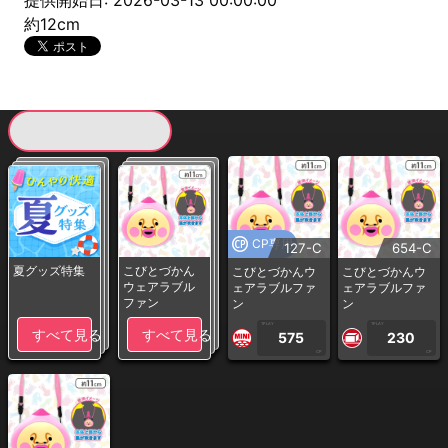
提供開始日: 2026-03-13 00:00:00
約12cm
現在提供している景品一覧
CP専用
127-C
654-C
夏グッズ特集
こびとづかん
こびとづかんウ
こびとづかんウ
ウェアラブル
ェアラブルファ
ェアラブルファ
ファン
ン
ン
1PLAY
1PLAY
すべて見る
すべて見る
575
230
CP
CP