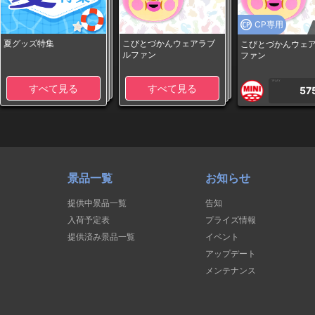
CP専用
夏グッズ特集
こびとづかんウェアラブ
こびとづかんウェ
ルファン
ファン
1PLAY
すべて見る
すべて見る
57
景品一覧
お知らせ
提供中景品一覧
告知
入荷予定表
プライズ情報
提供済み景品一覧
イベント
アップデート
メンテナンス