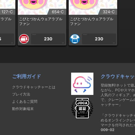
127-C
654-C
324-C
アラブル
こびとづかんウェアラブル
こびとづかんウェアラブル
ファン
ファン
1PLAY
1PLAY
5
230
230
CP
CP
CP
ご利用ガイド
クラウドキャッ
登録無料!ネットで
クラウドキャッチャーとは
ながら、PCやスマホ
プレイ方法
人気のフィギュア、
で、クレーンゲーム
よくあるご質問
ャッチャー」
動作対象端末
「クラウドキャッチ
めるオンラインクレ
マークを付与された
009-02