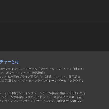
チャーとは
遊ぶオンラインクレーンゲーム「クラウドキャッチャー」自宅にい
で、UFOキャッチャーを遠隔操作!
ぬいぐるみ等のプライズ景品から、雑貨、おもちゃ、日用品ま
の決定版!ネットで遊べるオンラインクレーンゲーム「クラウドキ
ャー」は日本オンラインクレーンゲーム事業者協会（JOCA）の定
ーンゲーム適格認証制度のガイドライン・運営基準に則り、認証
オンラインクレーンゲームのサービスです。
認証番号: 009-22-