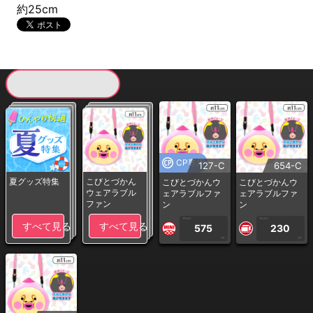
約25cm
現在提供している景品一覧
CP専用
127-C
654-C
夏グッズ特集
こびとづかん
こびとづかんウ
こびとづかんウ
ウェアラブル
ェアラブルファ
ェアラブルファ
ファン
ン
ン
1PLAY
1PLAY
すべて見る
すべて見る
575
230
CP
CP