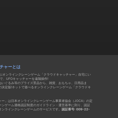
チャーとは
遊ぶオンラインクレーンゲーム「クラウドキャッチャー」自宅にい
で、UFOキャッチャーを遠隔操作!
ぬいぐるみ等のプライズ景品から、雑貨、おもちゃ、日用品ま
の決定版!ネットで遊べるオンラインクレーンゲーム「クラウドキ
ャー」は日本オンラインクレーンゲーム事業者協会（JOCA）の定
ーンゲーム適格認証制度のガイドライン・運営基準に則り、認証
オンラインクレーンゲームのサービスです。
認証番号: 009-22-