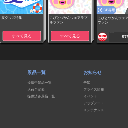
CP専用
夏グッズ特集
こびとづかんウェアラブ
こびとづかんウェ
ルファン
ファン
1PLAY
すべて見る
すべて見る
57
景品一覧
お知らせ
提供中景品一覧
告知
入荷予定表
プライズ情報
提供済み景品一覧
イベント
アップデート
メンテナンス