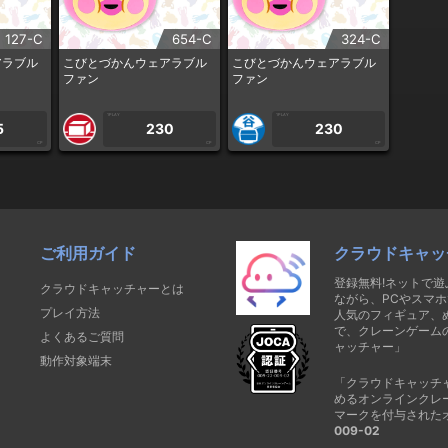
127-C
654-C
324-C
アラブル
こびとづかんウェアラブル
こびとづかんウェアラブル
ファン
ファン
1PLAY
1PLAY
5
230
230
CP
CP
CP
ご利用ガイド
クラウドキャッ
登録無料!ネットで
クラウドキャッチャーとは
ながら、PCやスマホ
プレイ方法
人気のフィギュア、
で、クレーンゲーム
よくあるご質問
ャッチャー」
動作対象端末
「クラウドキャッチ
めるオンラインクレ
マークを付与された
009-02