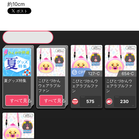
約10cm
現在提供している景品一覧
CP専用
127-C
654-C
夏グッズ特集
こびとづかん
こびとづかんウ
こびとづかんウ
ウェアラブル
ェアラブルファ
ェアラブルファ
ファン
ン
ン
1PLAY
1PLAY
すべて見る
すべて見る
575
230
CP
CP