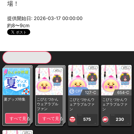
場！
提供開始日: 2026-03-17 00:00:00
約8〜9cm
現在提供している景品一覧
CP専用
127-C
654-C
夏グッズ特集
こびとづかん
こびとづかんウ
こびとづかんウ
ウェアラブル
ェアラブルファ
ェアラブルファ
ファン
ン
ン
1PLAY
1PLAY
すべて見る
すべて見る
575
230
CP
CP