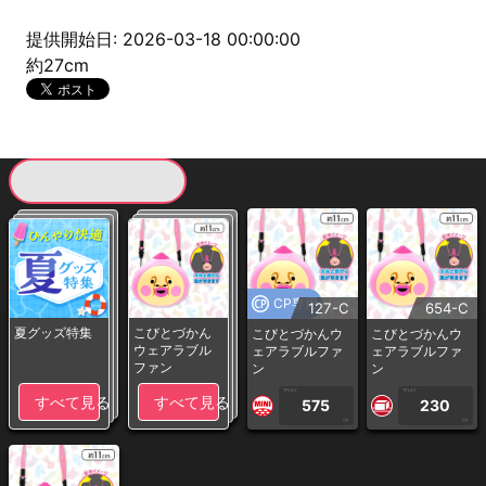
提供開始日: 2026-03-18 00:00:00
約27cm
現在提供している景品一覧
CP専用
127-C
654-C
夏グッズ特集
こびとづかん
こびとづかんウ
こびとづかんウ
ウェアラブル
ェアラブルファ
ェアラブルファ
ファン
ン
ン
1PLAY
1PLAY
すべて見る
すべて見る
575
230
CP
CP