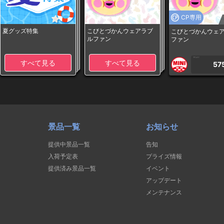
CP専用
夏グッズ特集
こびとづかんウェアラブ
こびとづかんウェ
ルファン
ファン
1PLAY
すべて見る
すべて見る
57
景品一覧
お知らせ
提供中景品一覧
告知
入荷予定表
プライズ情報
提供済み景品一覧
イベント
アップデート
メンテナンス