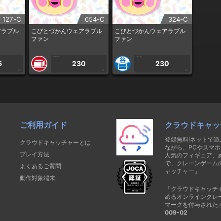
127-C
654-C
324-C
アラブル
こびとづかんウェアラブル
こびとづかんウェアラブル
ファン
ファン
1PLAY
1PLAY
5
230
230
CP
CP
CP
ご利用ガイド
クラウドキャッ
登録無料!ネットで
クラウドキャッチャーとは
ながら、PCやスマホ
プレイ方法
人気のフィギュア、
で、クレーンゲーム
よくあるご質問
ャッチャー」
動作対象端末
「クラウドキャッチ
めるオンラインクレ
マークを付与された
009-02