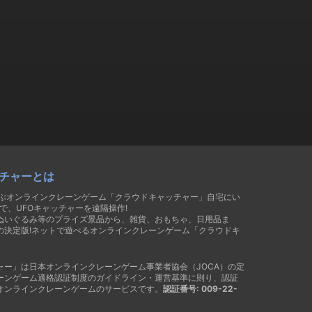
チャーとは
遊ぶオンラインクレーンゲーム「クラウドキャッチャー」自宅にい
で、UFOキャッチャーを遠隔操作!
ぬいぐるみ等のプライズ景品から、雑貨、おもちゃ、日用品ま
の決定版!ネットで遊べるオンラインクレーンゲーム「クラウドキ
ャー」は日本オンラインクレーンゲーム事業者協会（JOCA）の定
ーンゲーム適格認証制度のガイドライン・運営基準に則り、認証
オンラインクレーンゲームのサービスです。
認証番号: 009-22-