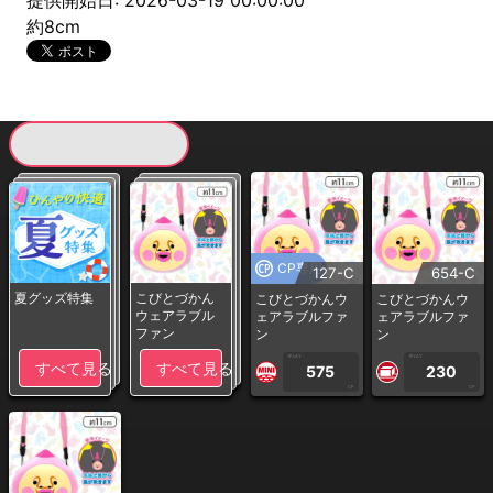
提供開始日: 2026-03-19 00:00:00
約8cm
現在提供している景品一覧
CP専用
127-C
654-C
夏グッズ特集
こびとづかん
こびとづかんウ
こびとづかんウ
ウェアラブル
ェアラブルファ
ェアラブルファ
ファン
ン
ン
1PLAY
1PLAY
すべて見る
すべて見る
575
230
CP
CP