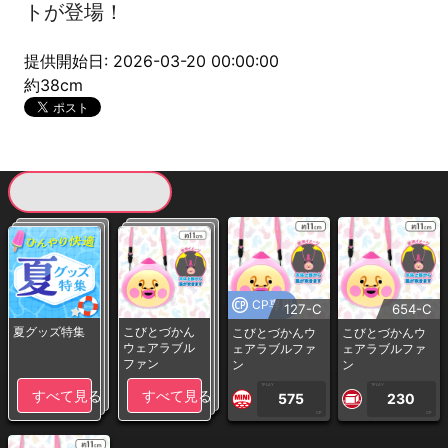
トが登場！
提供開始日: 2026-03-20 00:00:00
約38cm
現在提供している景品一覧
CP専用
127-C
654-C
夏グッズ特集
こびとづかん
こびとづかんウ
こびとづかんウ
ウェアラブル
ェアラブルファ
ェアラブルファ
ファン
ン
ン
1PLAY
1PLAY
すべて見る
すべて見る
575
230
CP
CP