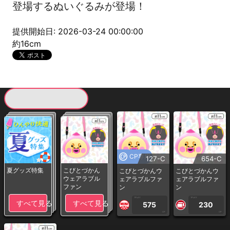
登場するぬいぐるみが登場！
提供開始日: 2026-03-24 00:00:00
約16cm
現在提供している景品一覧
CP専用
127-C
654-C
夏グッズ特集
こびとづかん
こびとづかんウ
こびとづかんウ
ウェアラブル
ェアラブルファ
ェアラブルファ
ファン
ン
ン
1PLAY
1PLAY
すべて見る
すべて見る
575
230
CP
CP