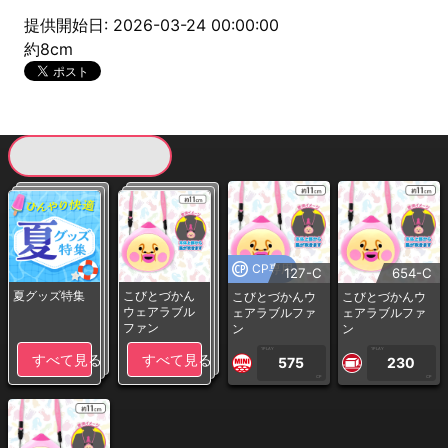
提供開始日: 2026-03-24 00:00:00
約8cm
現在提供している景品一覧
CP専用
127-C
654-C
夏グッズ特集
こびとづかん
こびとづかんウ
こびとづかんウ
ウェアラブル
ェアラブルファ
ェアラブルファ
ファン
ン
ン
1PLAY
1PLAY
すべて見る
すべて見る
575
230
CP
CP