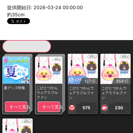
提供開始日: 2026-03-24 00:00:00
約35cm
現在提供している景品一覧
CP専用
127-C
654-C
夏グッズ特集
こびとづかん
こびとづかんウ
こびとづかんウ
ウェアラブル
ェアラブルファ
ェアラブルファ
ファン
ン
ン
1PLAY
1PLAY
すべて見る
すべて見る
575
230
CP
CP