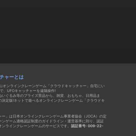
チャーとは
遊ぶオンラインクレーンゲーム「クラウドキャッチャー」自宅にい
で、UFOキャッチャーを遠隔操作!
ぬいぐるみ等のプライズ景品から、雑貨、おもちゃ、日用品ま
の決定版!ネットで遊べるオンラインクレーンゲーム「クラウドキ
ャー」は日本オンラインクレーンゲーム事業者協会（JOCA）の定
ーンゲーム適格認証制度のガイドライン・運営基準に則り、認証
オンラインクレーンゲームのサービスです。
認証番号: 009-22-