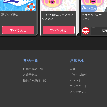
CP専用
夏グッズ特集
こびとづかんウェアラブ
こびとづかんウェ
ルファン
ファン
1PLAY
すべて見る
すべて見る
57
景品一覧
お知らせ
提供中景品一覧
告知
入荷予定表
プライズ情報
提供済み景品一覧
イベント
アップデート
メンテナンス