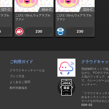
127-C
654-C
324-C
アラブル
こびとづかんウェアラブル
こびとづかんウェアラブル
ファン
ファン
1PLAY
1PLAY
5
230
230
CP
CP
CP
ご利用ガイド
クラウドキャッ
登録無料!ネットで
クラウドキャッチャーとは
ながら、PCやスマホ
プレイ方法
人気のフィギュア、
で、クレーンゲーム
よくあるご質問
ャッチャー」
動作対象端末
「クラウドキャッチ
めるオンラインクレ
マークを付与された
009-02