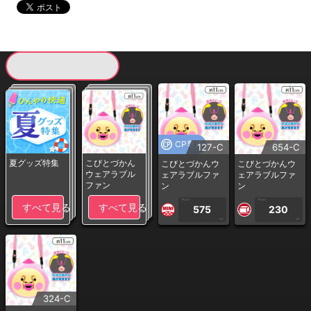
現在提供している景品一覧
CP専用
127-C
654-C
夏グッズ特集
こびとづかん
こびとづかんウ
こびとづかんウ
ウェアラブル
ェアラブルファ
ェアラブルファ
ファン
ン
ン
1PLAY
1PLAY
すべて見る
すべて見る
575
230
CP
CP
324-C