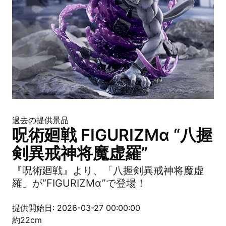
過去の提供景品
呪術廻戦 FIGURIZMα “八握
剣異戒神将魔虚羅”
『呪術廻戦』より、「八握剣異戒神将魔虚
羅」が“FIGURIZMα”で登場！
提供開始日: 2026-03-27 00:00:00
約22cm