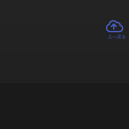
上へ戻る
チャーとは
遊ぶオンラインクレーンゲーム「クラウドキャッチャー」自宅にい
で、UFOキャッチャーを遠隔操作!