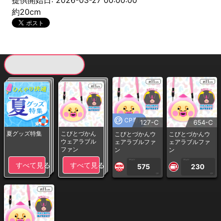
提供開始日: 2026-03-27 00:00:00
約20cm
現在提供している景品一覧
CP専用
127-C
654-C
夏グッズ特集
こびとづかん
こびとづかんウ
こびとづかんウ
ウェアラブル
ェアラブルファ
ェアラブルファ
ファン
ン
ン
1PLAY
1PLAY
すべて見る
すべて見る
575
230
CP
CP