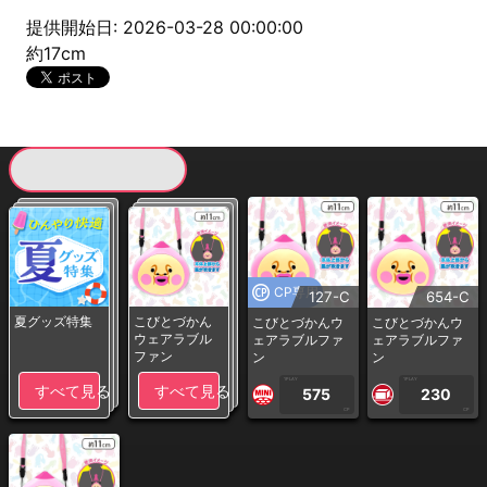
提供開始日: 2026-03-28 00:00:00
約17cm
現在提供している景品一覧
CP専用
127-C
654-C
夏グッズ特集
こびとづかん
こびとづかんウ
こびとづかんウ
ウェアラブル
ェアラブルファ
ェアラブルファ
ファン
ン
ン
1PLAY
1PLAY
すべて見る
すべて見る
575
230
CP
CP