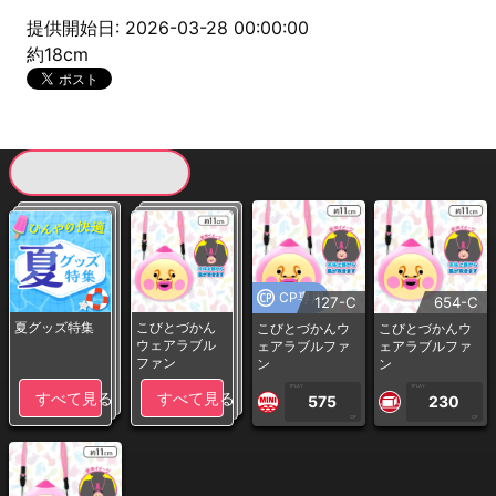
提供開始日: 2026-03-28 00:00:00
約18cm
現在提供している景品一覧
CP専用
127-C
654-C
夏グッズ特集
こびとづかん
こびとづかんウ
こびとづかんウ
ウェアラブル
ェアラブルファ
ェアラブルファ
ファン
ン
ン
1PLAY
1PLAY
すべて見る
すべて見る
575
230
CP
CP