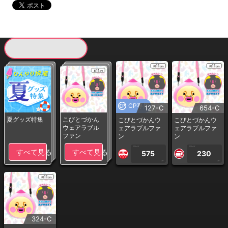
現在提供している景品一覧
CP専用
127-C
654-C
夏グッズ特集
こびとづかん
こびとづかんウ
こびとづかんウ
ウェアラブル
ェアラブルファ
ェアラブルファ
ファン
ン
ン
1PLAY
1PLAY
すべて見る
すべて見る
575
230
CP
CP
324-C