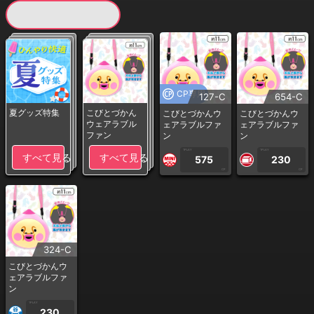
現在提供している景品一覧
CP専用
127-C
654-C
夏グッズ特集
こびとづかん
こびとづかんウ
こびとづかんウ
ウェアラブル
ェアラブルファ
ェアラブルファ
ファン
ン
ン
1PLAY
1PLAY
すべて見る
すべて見る
575
230
CP
CP
324-C
こびとづかんウ
ェアラブルファ
ン
1PLAY
230