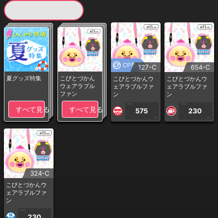
現在提供している景品一覧
CP専用
127-C
654-C
夏グッズ特集
こびとづかん
こびとづかんウ
こびとづかんウ
ウェアラブル
ェアラブルファ
ェアラブルファ
ファン
ン
ン
1PLAY
1PLAY
すべて見る
すべて見る
575
230
CP
CP
324-C
こびとづかんウ
ェアラブルファ
ン
1PLAY
230