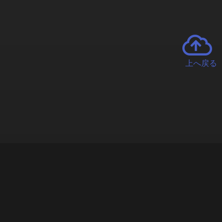
上へ戻る
チャーとは
遊ぶオンラインクレーンゲーム「クラウドキャッチャー」自宅にい
で、UFOキャッチャーを遠隔操作!