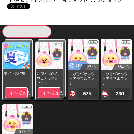
現在提供している景品一覧
CP専用
127-C
654-C
夏グッズ特集
こびとづかん
こびとづかんウ
こびとづかんウ
ウェアラブル
ェアラブルファ
ェアラブルファ
ファン
ン
ン
1PLAY
1PLAY
すべて見る
すべて見る
575
230
CP
CP
324-C