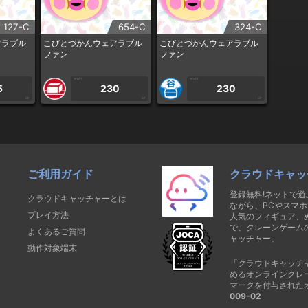
127-C
654-C
324-C
アラブル
こびとづかんウェアラブル
こびとづかんウェアラブル
ファン
ファン
1PLAY
1PLAY
5
230
230
CP
CP
CP
ご利用ガイド
クラウドキャッ
登録無料!ネットで
クラウドキャッチャーとは
ながら、PCやスマホ
プレイ方法
人気のフィギュア、
で、クレーンゲーム
よくあるご質問
ャッチャー」
動作対象端末
「クラウドキャッチ
めるオンラインクレ
マークを付与された
009-02