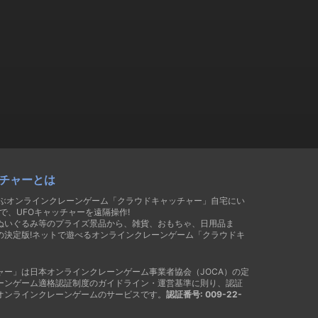
チャーとは
遊ぶオンラインクレーンゲーム「クラウドキャッチャー」自宅にい
で、UFOキャッチャーを遠隔操作!
ぬいぐるみ等のプライズ景品から、雑貨、おもちゃ、日用品ま
の決定版!ネットで遊べるオンラインクレーンゲーム「クラウドキ
ャー」は日本オンラインクレーンゲーム事業者協会（JOCA）の定
ーンゲーム適格認証制度のガイドライン・運営基準に則り、認証
オンラインクレーンゲームのサービスです。
認証番号: 009-22-