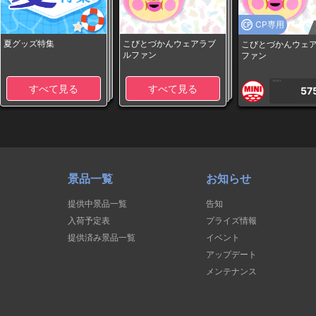
CP専用
夏グッズ特集
こびとづかんウェアラブ
こびとづかんウェ
ルファン
ファン
1PLAY
すべて見る
すべて見る
57
景品一覧
お知らせ
提供中景品一覧
告知
入荷予定表
プライズ情報
提供済み景品一覧
イベント
アップデート
メンテナンス