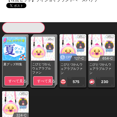
現在提供している景品一覧
CP専用
127-C
654-C
夏グッズ特集
こびとづかん
こびとづかんウ
こびとづかんウ
ウェアラブル
ェアラブルファ
ェアラブルファ
ファン
ン
ン
1PLAY
1PLAY
すべて見る
すべて見る
575
230
CP
CP
324-C