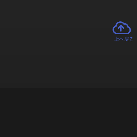
上へ戻る
チャーとは
遊ぶオンラインクレーンゲーム「クラウドキャッチャー」自宅にい
で、UFOキャッチャーを遠隔操作!