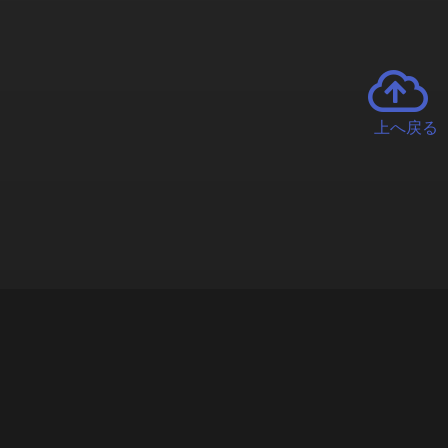
上へ戻る
チャーとは
遊ぶオンラインクレーンゲーム「クラウドキャッチャー」自宅にい
で、UFOキャッチャーを遠隔操作!