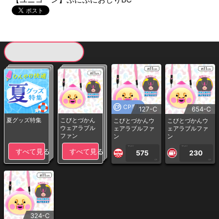
現在提供している景品一覧
CP専用
127-C
654-C
夏グッズ特集
こびとづかん
こびとづかんウ
こびとづかんウ
ウェアラブル
ェアラブルファ
ェアラブルファ
ファン
ン
ン
1PLAY
1PLAY
すべて見る
すべて見る
575
230
CP
CP
324-C