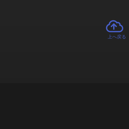
上へ戻る
チャーとは
遊ぶオンラインクレーンゲーム「クラウドキャッチャー」自宅にい
で、UFOキャッチャーを遠隔操作!