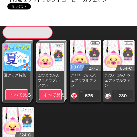
現在提供している景品一覧
CP専用
127-C
654-C
夏グッズ特集
こびとづかん
こびとづかんウ
こびとづかんウ
ウェアラブル
ェアラブルファ
ェアラブルファ
ファン
ン
ン
1PLAY
1PLAY
すべて見る
すべて見る
575
230
CP
CP
324-C