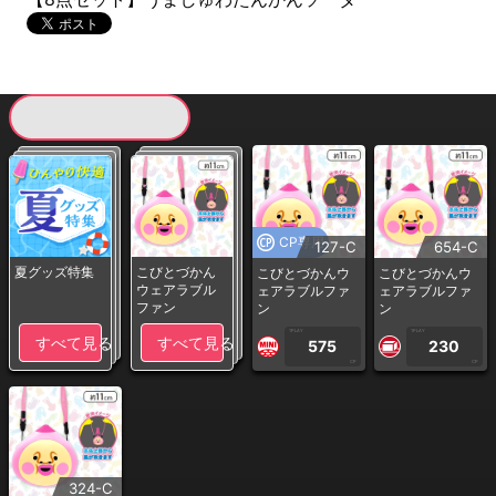
現在提供している景品一覧
CP専用
127-C
654-C
夏グッズ特集
こびとづかん
こびとづかんウ
こびとづかんウ
ウェアラブル
ェアラブルファ
ェアラブルファ
ファン
ン
ン
1PLAY
1PLAY
すべて見る
すべて見る
575
230
CP
CP
324-C