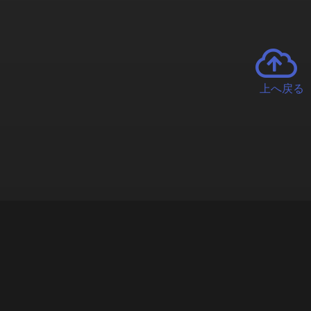
上へ戻る
チャーとは
遊ぶオンラインクレーンゲーム「クラウドキャッチャー」自宅にい
で、UFOキャッチャーを遠隔操作!