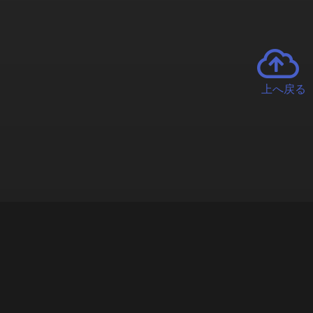
上へ戻る
チャーとは
遊ぶオンラインクレーンゲーム「クラウドキャッチャー」自宅にい
で、UFOキャッチャーを遠隔操作!