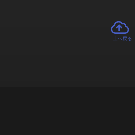
上へ戻る
チャーとは
遊ぶオンラインクレーンゲーム「クラウドキャッチャー」自宅にい
で、UFOキャッチャーを遠隔操作!