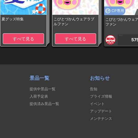
CP専用
夏グッズ特集
こびとづかんウェアラブ
こびとづかんウェ
ルファン
ファン
1PLAY
すべて見る
すべて見る
57
景品一覧
お知らせ
提供中景品一覧
告知
入荷予定表
プライズ情報
提供済み景品一覧
イベント
アップデート
メンテナンス