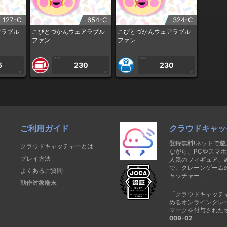
127-C
654-C
324-C
アラブル
こびとづかんウェアラブル
こびとづかんウェアラブル
ファン
ファン
1PLAY
1PLAY
5
230
230
CP
CP
CP
ご利用ガイド
クラウドキャッ
登録無料!ネットで
クラウドキャッチャーとは
ながら、PCやスマホ
プレイ方法
人気のフィギュア、
で、クレーンゲーム
よくあるご質問
ャッチャー」
動作対象端末
「クラウドキャッチ
めるオンラインクレ
マークを付与された
009-02