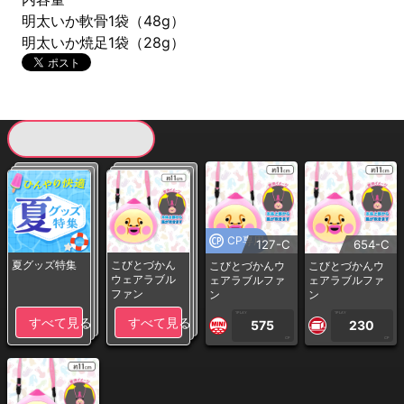
明太いか軟骨1袋（48g）
明太いか焼足1袋（28g）
現在提供している景品一覧
CP専用
127-C
654-C
夏グッズ特集
こびとづかん
こびとづかんウ
こびとづかんウ
ウェアラブル
ェアラブルファ
ェアラブルファ
ファン
ン
ン
1PLAY
1PLAY
すべて見る
すべて見る
575
230
CP
CP