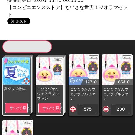
提供開始日: 2026-03-16 00:00:00
【コンビニエンスストア】ちいさな世界！ジオラマセッ
ト
現在提供している景品一覧
CP専用
127-C
654-C
夏グッズ特集
こびとづかん
こびとづかんウ
こびとづかんウ
ウェアラブル
ェアラブルファ
ェアラブルファ
ファン
ン
ン
1PLAY
1PLAY
すべて見る
すべて見る
575
230
CP
CP