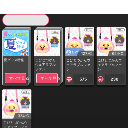
現在提供している景品一覧
CP専用
127-C
654-C
夏グッズ特集
こびとづかん
こびとづかんウ
こびとづかんウ
ウェアラブル
ェアラブルファ
ェアラブルファ
ファン
ン
ン
1PLAY
1PLAY
すべて見る
すべて見る
575
230
CP
CP
324-C
こびとづかんウ
ェアラブルファ