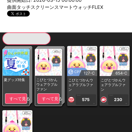
提供開始日: 2026-03-15 00:00:00
曲面タッチスクリーンスマートウォッチFLEX
現在提供している景品一覧
CP専用
127-C
654-C
夏グッズ特集
こびとづかん
こびとづかんウ
こびとづかんウ
ウェアラブル
ェアラブルファ
ェアラブルファ
ファン
ン
ン
1PLAY
1PLAY
すべて見る
すべて見る
575
230
CP
CP